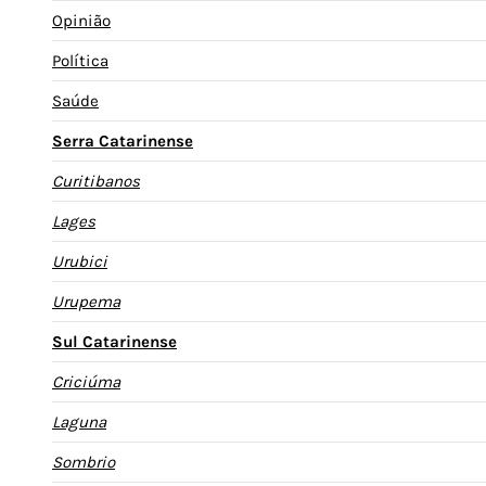
Opinião
Política
Saúde
Serra Catarinense
Curitibanos
Lages
Urubici
Urupema
Sul Catarinense
Criciúma
Laguna
Sombrio