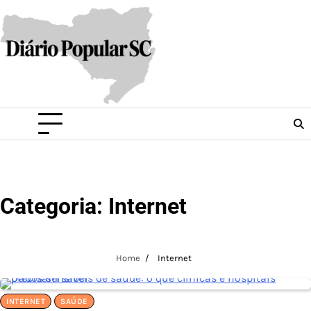
Skip
to
content
Categoria:
Internet
Home
Internet
INTERNET
SAÚDE