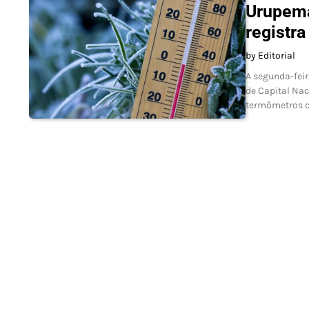
Urupema
registr
by Editorial
A segunda-feir
de Capital Nac
termômetros c