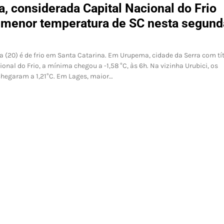
, considerada Capital Nacional do Frio
a menor temperatura de SC nesta segund
a (20) é de frio em Santa Catarina. Em Urupema, cidade da Serra com tí
ional do Frio, a mínima chegou a -1,58 °C, às 6h. Na vizinha Urubici, os
hegaram a 1,21°C. Em Lages, maior…