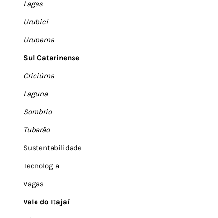
Lages
Urubici
Urupema
Sul Catarinense
Criciúma
Laguna
Sombrio
Tubarão
Sustentabilidade
Tecnologia
Vagas
Vale do Itajaí