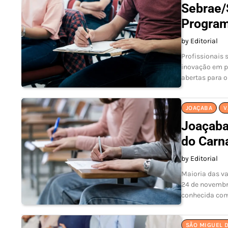
Sebrae/
Program
by Editorial
Profissionais 
inovação em p
abertas para o
JOAÇABA
V
Joaçaba
do Carna
by Editorial
Maioria das va
24 de novembro
conhecida com
SÃO MIGUEL 