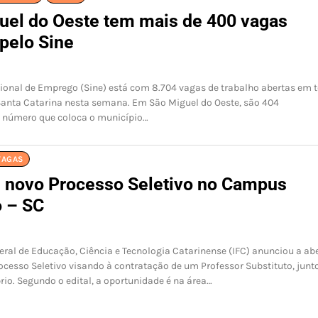
uel do Oeste tem mais de 400 vagas
 pelo Sine
ional de Emprego (Sine) está com 8.704 vagas de trabalho abertas em 
Santa Catarina nesta semana. Em São Miguel do Oeste, são 404
 número que coloca o município…
VAGAS
e novo Processo Seletivo no Campus
 – SC
deral de Educação, Ciência e Tecnologia Catarinense (IFC) anunciou a ab
cesso Seletivo visando à contratação de um Professor Substituto, junt
o. Segundo o edital, a oportunidade é na área…