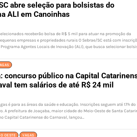
SC abre seleção para bolsistas do
a ALI em Canoinhas
selecionados receberão bolsa de R$ 5 mil para atuar na promoção da
equenas empresas e propriedades rurais O Sebrae/SC está com inscriç
 Programa Agentes Locais de Inovação (ALI), que busca selecionar bolsi
AGAS
: concurso público na Capital Catarinen
val tem salários de até R$ 24 mil
gas é para as áreas da saúde e educação. Inscrições seguem até 17h do 
. A prefeitura de Joaçaba, maior cidade do Meio-Oeste de Santa Catari
o Capital Catarinense do Carnaval, lançou…
DO OESTE
VAGAS