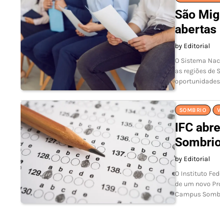
São Mig
abertas
by Editorial
O Sistema Nac
as regiões de 
oportunidades
SOMBRIO
IFC abr
Sombrio
by Editorial
O Instituto Fe
de um novo Pro
Campus Sombri