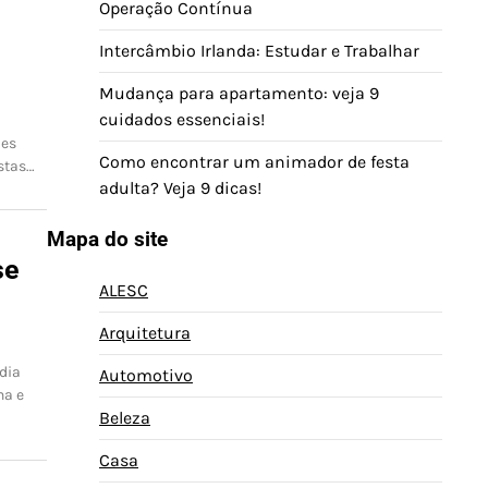
Operação Contínua
Intercâmbio Irlanda: Estudar e Trabalhar
Mudança para apartamento: veja 9
cuidados essenciais!
ões
Como encontrar um animador de festa
stas…
adulta? Veja 9 dicas!
Mapa do site
se
ALESC
Arquitetura
dia
Automotivo
na e
Beleza
Casa