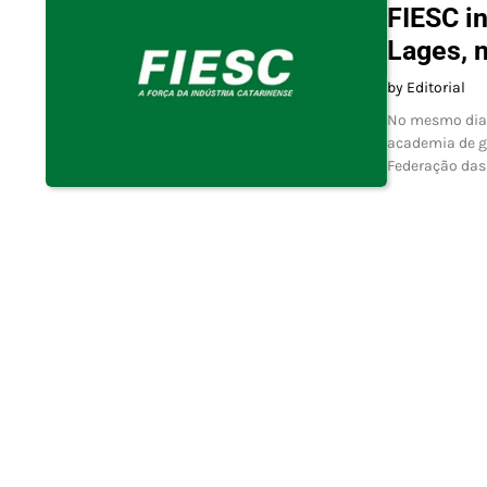
FIESC i
Lages, 
by Editorial
No mesmo dia 
academia de gi
Federação das 