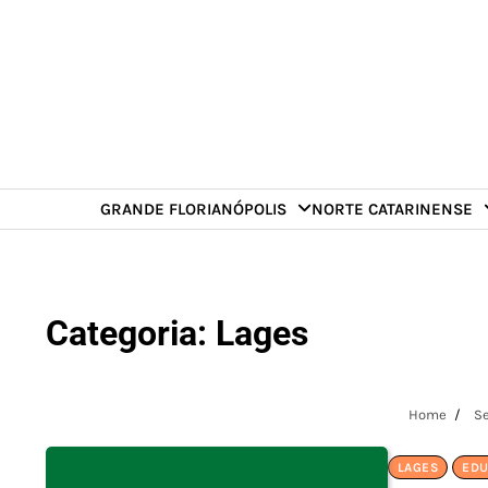
Skip
to
content
GRANDE FLORIANÓPOLIS
NORTE CATARINENSE
Categoria:
Lages
Home
Se
LAGES
ED