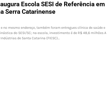
naugura Escola SESI de Referência em
na Serra Catarinense
e no mesmo endereço, também foram entregues clínica de saúde e
nástica do SESI/SC; na escola, investimento é de R$ 48,6 milhões A
Indústrias de Santa Catarina (FIESC)…