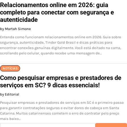
Relacionamentos online em 2026: guia
completo para conectar com segurança e
autenticidade
by Martah Simone
Entenda como funcionam relacionamentos online em 2026. Guia sobre
segurança, autenticidade, Tinder Gold Brasil e dicas práticas para
encontrar conexões genuínas digitalmente. Você está deitado na cama,
scrollando pelo celular, quando recebe uma mensagem de…
NOTÍCIAS
Como pesquisar empresas e prestadores de
serviços em SC? 9 dicas essenciais!
by Editorial
Pesquisar empresas e prestadores de serviços em SC é o primeiro passo
para garantir contratações seguras e evitar dores de cabeça em Santa
Catarina. Muitos catarinenses cometem o erro de contratar pelo preço
mais baixo…
Pesquisar