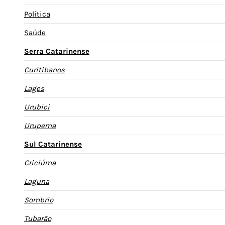
Política
Saúde
Serra Catarinense
Curitibanos
Lages
Urubici
Urupema
Sul Catarinense
Criciúma
Laguna
Sombrio
Tubarão