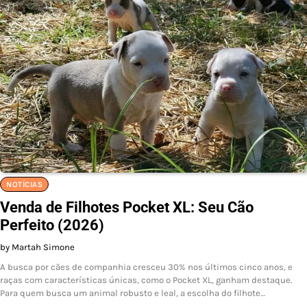
NOTÍCIAS
Venda de Filhotes Pocket XL: Seu Cão
Perfeito (2026)
by Martah Simone
A busca por cães de companhia cresceu 30% nos últimos cinco anos, e
raças com características únicas, como o Pocket XL, ganham destaque.
Para quem busca um animal robusto e leal, a escolha do filhote…