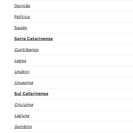
Opinião
Política
Saúde
Serra Catarinense
Curitibanos
Lages
Urubici
Urupema
Sul Catarinense
Criciúma
Laguna
Sombrio